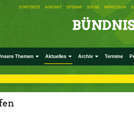
STARTSEITE
KONTAKT
SITEMAP
SUCHE
IMPRESSUM
D
BÜNDNIS
Unsere Themen
Aktuelles
Archiv
Termine
P
fen